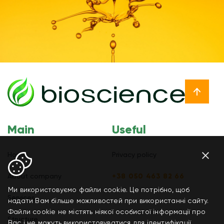
Main
Useful
Home
Privacy policy
About company
+38 050 463 82 66
Ми використовуємо файли cookie. Це потрібно, щоб
Services
надати Вам більше можливостей при використанні сайту.
Файли cookie не містять ніякої особистої інформації про
Structure
Вас і не можуть використовуватися для ідентифікації