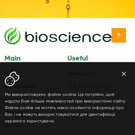
Main
Useful
Home
Privacy policy
About company
+38 050 463 82 66
Ми використовуємо файли cookie. Це потрібно, щоб
Services
надати Вам більше можливостей при використанні сайту.
Файли cookie не містять ніякої особистої інформації про
Structure
Вас і не можуть використовуватися для ідентифікації
окремого користувача.
Contact