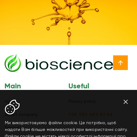
Main
Useful
Home
Privacy policy
About company
+38 050 463 82 66
Ми використовуємо файли cookie. Це потрібно, щоб
Services
надати Вам більше можливостей при використанні сайту.
Файли cookie не містять ніякої особистої інформації про