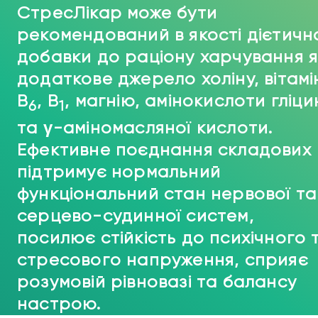
СтресЛікар може бути
рекомендований в якості дієтичн
добавки до раціону харчування я
додаткове джерело холіну, вітамі
В
, В
, магнію, амінокислоти гліци
6
1
та γ-аміномасляної кислоти.
Ефективне поєднання складових
підтримує нормальний
функціональний стан нервової та
серцево-судинної систем,
посилює стійкість до психічного 
стресового напруження, сприяє
розумовій рівновазі та балансу
настрою.