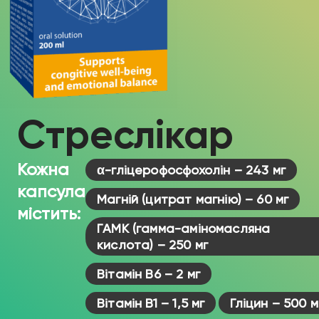
Стреслікар
Кожна
α-гліцерофосфохолін – 243 мг
капсула
Магній (цитрат магнію) – 60 мг
містить:
ГАМК (гамма-аміномасляна
кислота) – 250 мг
Вітамін B6 – 2 мг
Вітамін B1 – 1,5 мг
Гліцин – 500 м