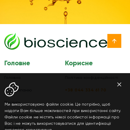
Головне
Корисне
Головна
Політика конфіденційності
Про компанію
+38 044 334 61 70
Послуги
Ми використовуємо файли cookie. Це потрібно, щоб
надати Вам більше можливостей при використанні сайту.
Структура групи
Файли cookie не містять ніякої особистої інформації про
Вас і не можуть використовуватися для ідентифікації
Контакти
окремого користувача.