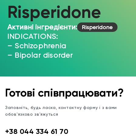
Risperidone
Активні інгредієнти:
Risperidone
INDICATIONS:
– Schizophrenia
– Bipolar disorder
Готові співпрацювати?
Заповніть, будь ласка, контактну форму і з вами
обов'язково зв'яжуться
+38 044 334 61 70